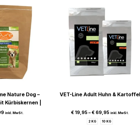
me Nature Dog –
VET-Line Adult Huhn & Kartoffe
t Kürbiskernen |
oketten (4 kg)
99
€
19,95
–
€
69,95
inkl. MwSt.
inkl. MwSt.
2 KG
10 KG