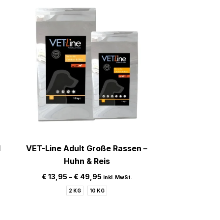
l
VET-Line Adult Große Rassen –
Lamm – Get
Huhn & Reis
Prote
€
13,95
–
€
49,95
€
18,95
inkl. MwSt.
2 KG
10 KG
1