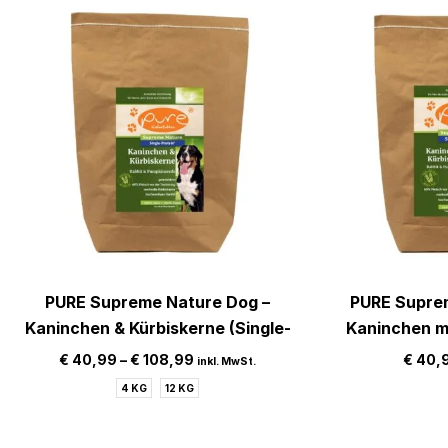
PURE Supreme Nature Dog –
PURE Supre
Kaninchen & Kürbiskerne (Single-
Kaninchen mi
Protein, getreidefrei)
Kleine Kr
€
40,99
–
€
108,99
€
40,
inkl. MwSt.
4 KG
12 KG