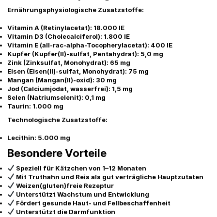
Ernährungsphysiologische Zusatzstoffe:
Vitamin A (Retinylacetat): 18.000 IE
Vitamin D3 (Cholecalciferol): 1.800 IE
Vitamin E (all-rac-alpha-Tocopherylacetat): 400 IE
Kupfer (Kupfer(II)-sulfat, Pentahydrat): 5,0 mg
Zink (Zinksulfat, Monohydrat): 65 mg
Eisen (Eisen(II)-sulfat, Monohydrat): 75 mg
Mangan (Mangan(II)-oxid): 30 mg
Jod (Calciumjodat, wasserfrei): 1,5 mg
Selen (Natriumselenit): 0,1 mg
Taurin: 1.000 mg
Technologische Zusatzstoffe:
Lecithin: 5.000 mg
Besondere Vorteile
Speziell für Kätzchen von 1–12 Monaten
Mit Truthahn und Reis als gut verträgliche Hauptzutaten
Weizen(gluten)freie Rezeptur
Unterstützt Wachstum und Entwicklung
Fördert gesunde Haut- und Fellbeschaffenheit
Unterstützt die Darmfunktion