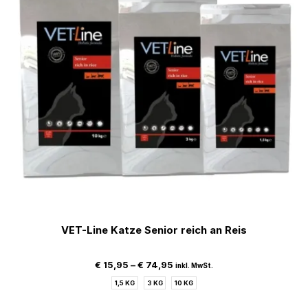
VET-Line Katze Senior reich an Reis
€
15,95
–
€
74,95
inkl. MwSt.
1,5 KG
3 KG
10 KG