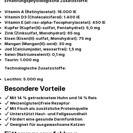
Ernährungsphysiologische Zusatzstoffe:
Vitamin A (Retinylacetat): 18.000 IE
Vitamin D3 (Cholecalciferol): 1.400 IE
Vitamin E (all-rac-alpha-Tocopherylacetat): 450 IE
Kupfer (Kupfer(II)-sulfat, Pentahydrat): 5,0 mg
Zink (Zinksulfat, Monohydrat): 65 mg
Eisen (Eisen(II)-sulfat, Monohydrat): 75 mg
Mangan (Mangan(II)-oxid): 30 mg
Jod (Calciumjodat, wasserfrei): 1,5 mg
Selen (Natriumselenit): 0,1 mg
Taurin: 1.000 mg
Technologische Zusatzstoffe:
Lecithin: 5.000 mg
Besondere Vorteile
Mit 14 % getrocknetem Huhn und 14 % Reis
Weizen(gluten)freie Rezeptur
Mit Fisch als zusätzliche Proteinquelle
Unterstützt Haut- und Fellgesundheit
Fördert eine gesunde Darmfunktion
Geeignet für ausgewachsene Katzen