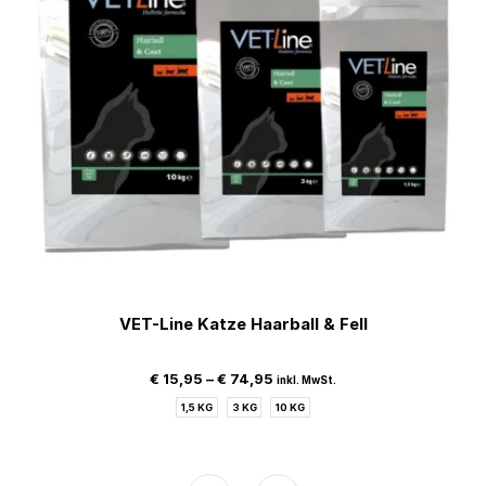
VET-Line Katze Haarball & Fell
€
15,95
–
€
74,95
inkl. MwSt.
1,5 KG
3 KG
10 KG